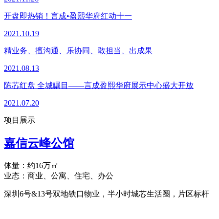
开盘即热销！言成•盈熙华府红动十一
2021.10.19
精业务、擅沟通、乐协同、敢担当、出成果
2021.08.13
陈芯红盘 全城瞩目——言成盈熙华府展示中心盛大开放
2021.07.20
项目展示
嘉信云峰公馆
体量：约16万㎡
业态：商业、公寓、住宅、办公
深圳6号&13号双地铁口物业，半小时城芯生活圈，片区标杆