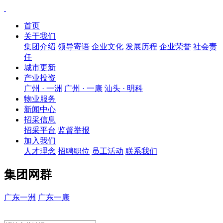
首页
关于我们
集团介绍
领导寄语
企业文化
发展历程
企业荣誉
社会责
任
城市更新
产业投资
广州 · 一洲
广州 · 一康
汕头 · 明科
物业服务
新闻中心
招采信息
招采平台
监督举报
加入我们
人才理念
招聘职位
员工活动
联系我们
集团网群
广东一洲
广东一康